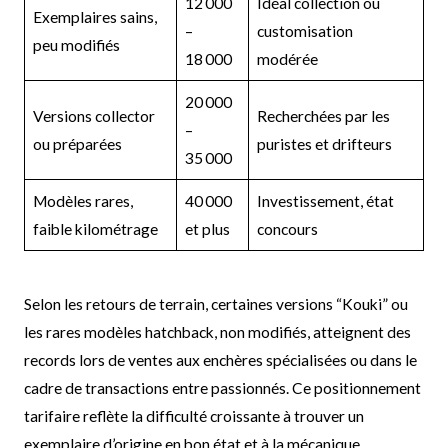
12 000
Idéal collection ou
Exemplaires sains,
–
customisation
peu modifiés
18 000
modérée
20 000
Versions collector
Recherchées par les
–
ou préparées
puristes et drifteurs
35 000
Modèles rares,
40 000
Investissement, état
faible kilométrage
et plus
concours
Selon les retours de terrain, certaines versions “Kouki” ou
les rares modèles hatchback, non modifiés, atteignent des
records lors de ventes aux enchères spécialisées ou dans le
cadre de transactions entre passionnés. Ce positionnement
tarifaire reflète la difficulté croissante à trouver un
exemplaire d’origine en bon état et à la mécanique