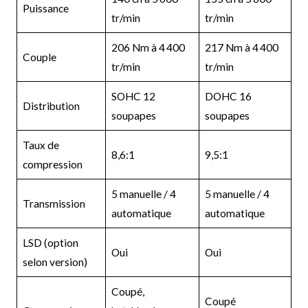
Puissance
tr/min
tr/min
206 Nm à 4 400
217 Nm à 4 400
Couple
tr/min
tr/min
SOHC 12
DOHC 16
Distribution
soupapes
soupapes
Taux de
8,6:1
9,5:1
compression
5 manuelle / 4
5 manuelle / 4
Transmission
automatique
automatique
LSD (option
Oui
Oui
selon version)
Coupé,
Coupé