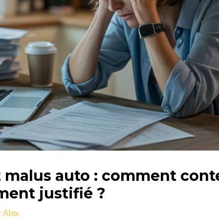
alus auto : comment contes
nt justifié ?
r
Alex