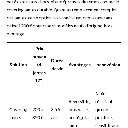
ne résiste ni aux chocs, ni aux épreuves du temps comme le
covering jantes durable. Quant au remplacement complet
des jantes, cette option reste onéreuse, dépassant sans
peine 1200 € pour quatre modèles neufs d’origine, hors
montage.
Prix
moyen
Durée
Solution
(4
Avantages
Inconvénients
de vie
jantes
17″)
Moins
Réversible,
résistant
Covering
200 à
3 à 5
look varié,
qu’une
jantes
350 €
ans
protège la
peinture,
jante
sensible aux