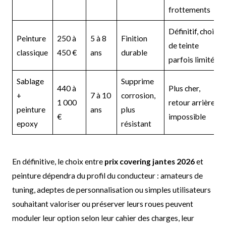
frottements
Définitif, choix
Peinture
250 à
5 à 8
Finition
de teinte
classique
450 €
ans
durable
parfois limité
Sablage
Supprime
440 à
Plus cher,
+
7 à 10
corrosion,
1 000
retour arrière
peinture
ans
plus
€
impossible
epoxy
résistant
En définitive, le choix entre
prix covering jantes 2026
et
peinture dépendra du profil du conducteur : amateurs de
tuning, adeptes de personnalisation ou simples utilisateurs
souhaitant valoriser ou préserver leurs roues peuvent
moduler leur option selon leur cahier des charges, leur