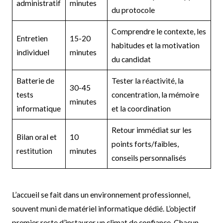
administratif
minutes
du protocole
Comprendre le contexte, les
Entretien
15-20
habitudes et la motivation
individuel
minutes
du candidat
Batterie de
Tester la réactivité, la
30-45
tests
concentration, la mémoire
minutes
informatique
et la coordination
Retour immédiat sur les
Bilan oral et
10
points forts/faibles,
restitution
minutes
conseils personnalisés
L’accueil se fait dans un environnement professionnel,
souvent muni de matériel informatique dédié. L’objectif
premier reste d’instaurer un climat de confiance. Chacun