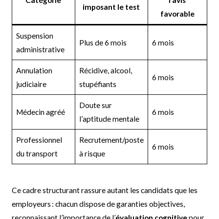
Catégorie
l’avis
imposant le test
favorable
Suspension
Plus de 6 mois
6 mois
administrative
Annulation
Récidive, alcool,
6 mois
judiciaire
stupéfiants
Doute sur
Médecin agréé
6 mois
l’aptitude mentale
Professionnel
Recrutement/poste
6 mois
du transport
à risque
Ce cadre structurant rassure autant les candidats que les
employeurs : chacun dispose de garanties objectives,
reconnaissant l’importance de l’
évaluation cognitive
pour