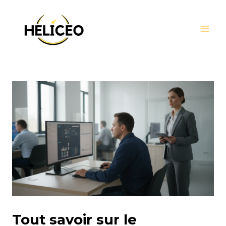
MAI
Aller
Navigation
au
des
MEN
contenu
articles
Tout savoir sur le