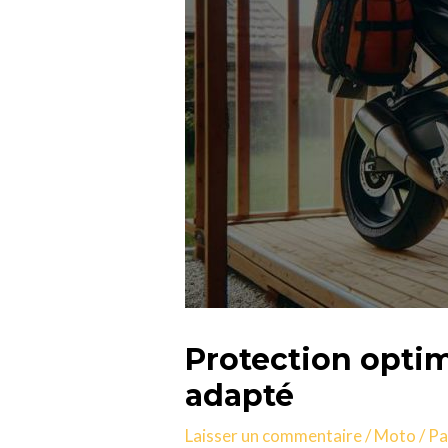
Protection optim
adapté
Laisser un commentaire
/
Moto
/ P