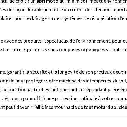
ntal de choisir un
abri moto
qui minimise l’impact environnem
es de façon durable peut être un critère de sélection importa
laires pour l’éclairage ou des systèmes de récupération d’eau
aire avec des produits respectueux de l’environnement, pour évit
e bois ou des peintures sans composés organiques volatils co
, garantir la sécurité et la longévité de son précieux deux-r
 idéale pour protéger votre machine des intempéries, du vol,
llie fonctionnalité et esthétique tout en répondant préciséme
dapté, conçu pour offrir une protection optimale à votre co
 peut devenir l’allié incontournable de tout motard soucieu